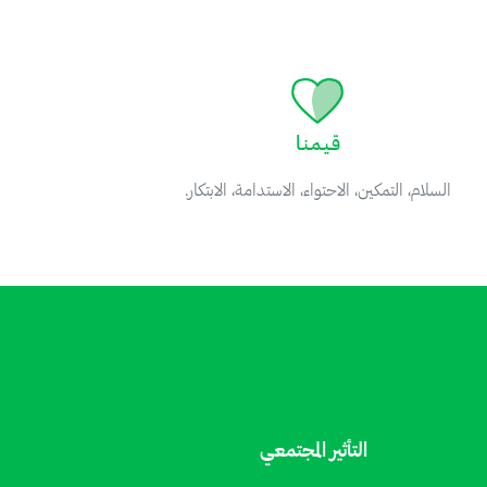
قـيـمـنـا
السلام، التمكين، الاحتواء، الاستدامة، الابتكار.
التأثير المجتمعي