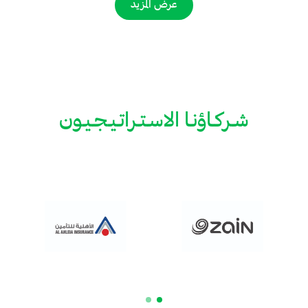
عرض المزيد
شـركـاؤنـا الاسـتـراتـيـجـيـون