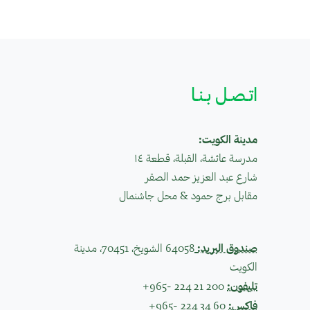
اتـصـل بـنـا
مدينة الكويت:
مدرسة عائشة، القبلة، قطعة ١٤
شارع عبد العزيز حمد الصقر
مقابل برج حمود & محل جاشنمال
صندوق البريد:
64058 الشويخ، 70451، مدينة
الكويت
تليفون:
+965- 224 21 200
فاكس:
+965- 224 34 60