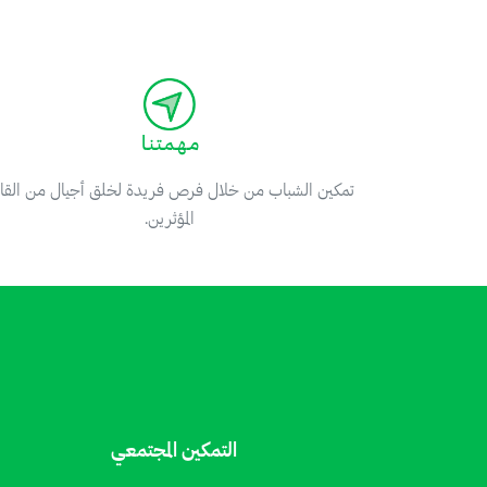
مـهـمـتـنـا
تمكين الشباب من خلال فرص فريدة لخلق أجيال من القا
المؤثرين.
التمكين المجتمعي