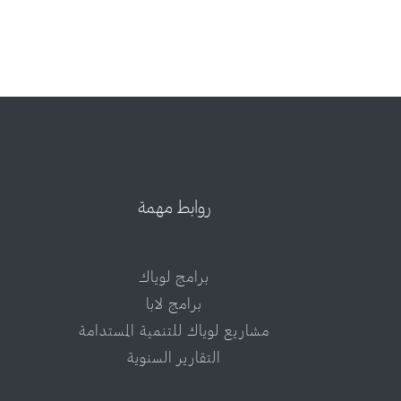
روابط مهمة
برامج لوياك
برامج لابا
مشاريع لوياك للتنمية المستدامة
التقارير السنوية