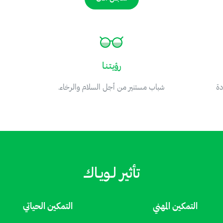
رؤيـتـنـا
دة
شباب مستنير من أجل السلام والرخاء.
تأثير لـويـاك
التمكين المهني
التمكين الحياتي