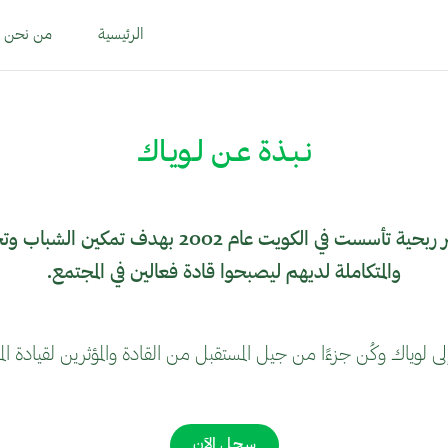
الرئيسية
من نحن
نـبـذة عـن لـويـاك
لوياك هي مؤسسة غير ربحية تأسست في الكويت عام 2002
والمتكاملة لديهم ليصبحوا قادة فعالين في المجتمع.
ى لوياك وكُن جزءًا من جيل المستقبل من القادة والمؤثرين لقيادة ال
سـجـل الآن