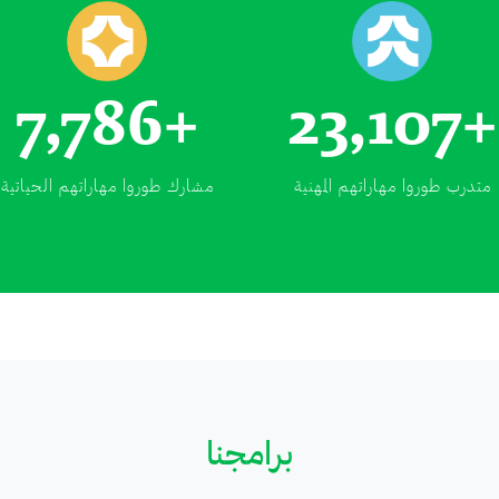
7,786
23,107
متدرب طوروا مهاراتهم المهنية
مشارك طوروا مهاراتهم الحياتية
برامجنا